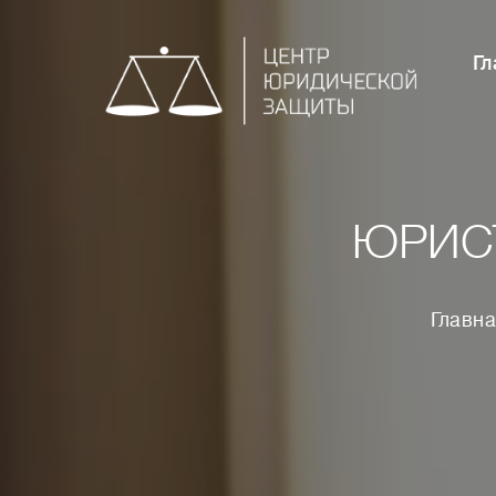
Гл
ЮРИС
Главн