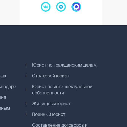
Юрист по гражданским делам
дах
Страховой юрист
снодаре
Юрист по интеллектуальной
собственности
ция
Жилищный юрист
вным
Военный юрист
Составление договоров и