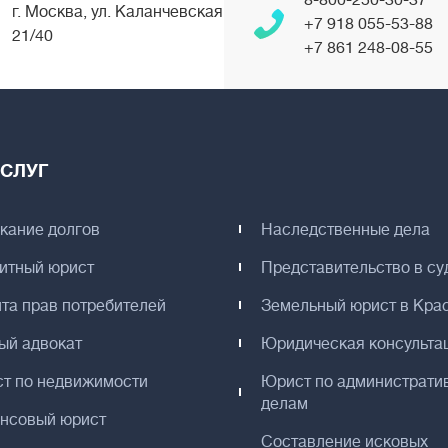
8-800-250-30-37
г. Москва, ул. Каланчевская
+7 918 055-53-88
21/40
+7 861 248-08-55
СЛУГ
кание долгов
Наследственные дела
итный юрист
Представительство в су
та прав потребителей
Земельный юрист в Кра
ый адвокат
Юридическая консульта
т по недвижимости
Юрист по администрати
делам
нсовый юрист
Составление исковых