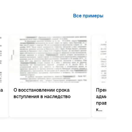
Все примеры
ва
О восстановлении срока
Прекращение д
вступления в наследство
административ
правонарушени
к...