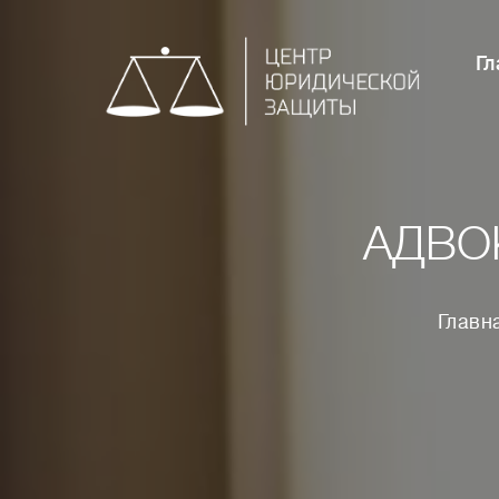
Гл
АДВО
Главн