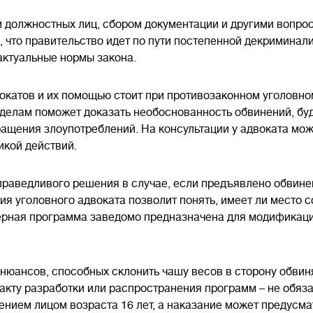
 должностных лиц, сбором документации и другими вопро
, что правительство идет по пути постепенной декримина
актуальные нормы закона.
окатов и их помощью стоит при противозаконном уголовно
 делам поможет доказать необоснованность обвинений, бу
ащения злоупотреблений. На консультации у адвоката можн
икой действий.
праведливого решения в случае, если предъявлено обвине
я уголовного адвоката позволит понять, имеет ли место 
ерная программа заведомо предназначена для модификаци
нюансов, способных склонить чашу весов в сторону обвин
акту разработки или распространения программ – не обяз
жением лицом возраста 16 лет, а наказание может предус