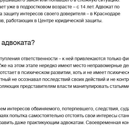
арушившего закон или попавшего в сложную ситуацию.
т уже в подростковом возрасте – с 14 лет. Адвокат по
а защиту интересов своего доверителя – в Краснодаре
в, работающих в Центре юридической защиты.
г адвоката?
тупления ответственности – к ней привлекаются только ф
же на этом этапе нередко имеют место неправомерные де
тстает в психическом развитии, хоть и не имеет психичес
итный не осознавал последствий своих действий и не контр
оляющих представителям власти манипулировать статьями 
м интересов обвиняемого, потерпевшего, следствия, суда
чаях попытка самостоятельно отстоять свои интересы стан
править даже практикующим адвокатам. Своевременная ко