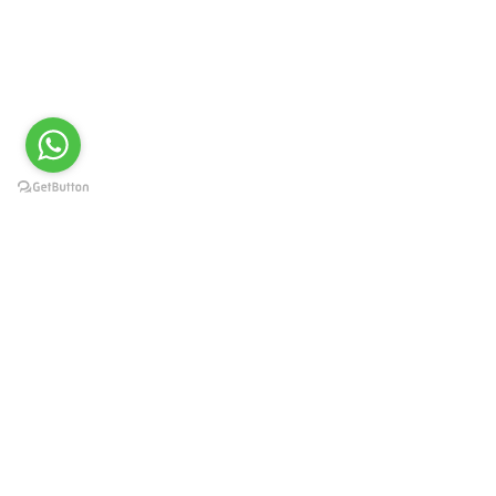
Краснодар, Западный округ, ул.
Карасунская 49, пом. 8
г. Москва, ул. Каланчевская
21/40