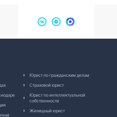
Юрист по гражданским делам
дах
Страховой юрист
снодаре
Юрист по интеллектуальной
собственности
ция
Жилищный юрист
вным