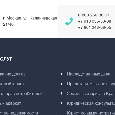
8-800-250-30-37
г. Москва, ул. Каланчевская
+7 918 055-53-88
21/40
+7 861 248-08-55
СЛУГ
кание долгов
Наследственные дела
итный юрист
Представительство в су
та прав потребителей
Земельный юрист в Кра
ый адвокат
Юридическая консульта
т по недвижимости
Юрист по администрати