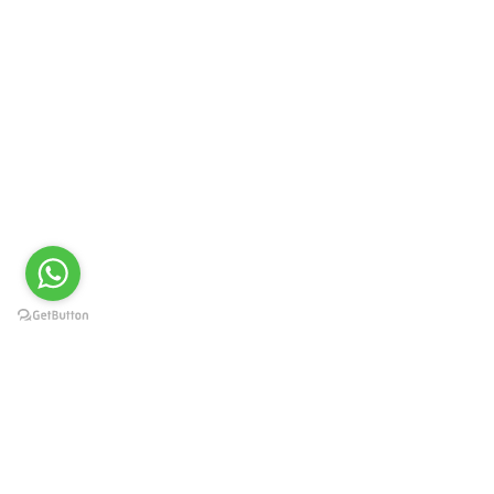
Краснодар, Западный округ, ул.
Карасунская 49, пом. 8