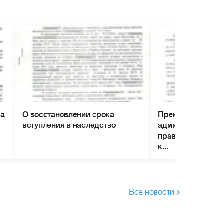
ва
О восстановлении срока
Прекращение д
вступления в наследство
административ
правонарушени
к...
Все новости