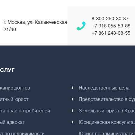
8-800-250-30-37
г. Москва, ул. Каланчевская
+7 918 055-53-88
21/40
+7 861 248-08-55
СЛУГ
кание долгов
Наследственные дела
итный юрист
Представительство в су
та прав потребителей
Земельный юрист в Кра
ый адвокат
Юридическая консульта
т по недвижимости
Юрист по администрати