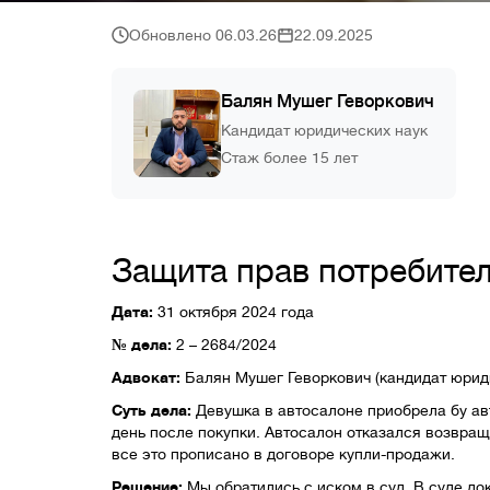
Обновлено 06.03.26
22.09.2025
Балян Мушег Геворкович
Кандидат юридических наук
Стаж более 15 лет
Защита прав потребител
Дата:
31 октября 2024 года
№ дела:
2 – 2684/2024
Адвокат:
Балян Мушег Геворкович (кандидат юрид
Суть дела:
Девушка в автосалоне приобрела бу ав
день после покупки. Автосалон отказался возвраща
все это прописано в договоре купли-продажи.
Решение:
Мы обратились с иском в суд. В суде д