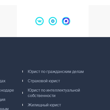
Юрист по гражданским делам
дах
Страховой юрист
снодаре
Юрист по интеллектуальной
собственности
ция
Жилищный юрист
вным