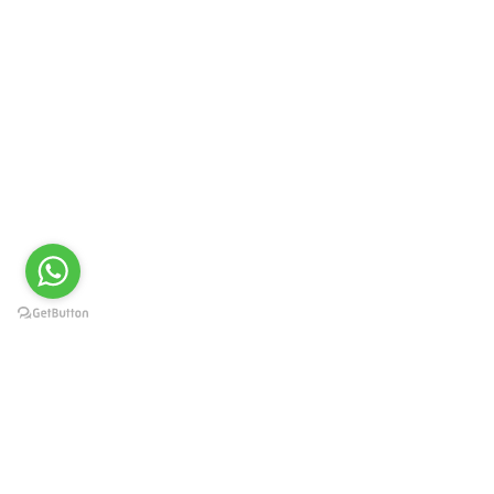
Краснодар, Западный округ, ул.
Карасунская 49, пом. 8