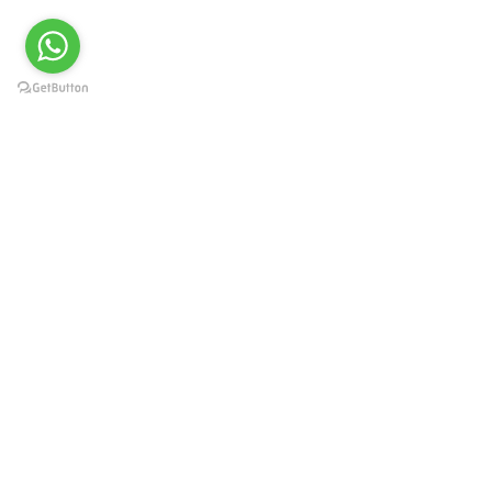
Краснодар, Западный округ, ул.
Карасунская 49, пом. 8
г. Москва, ул. Каланчевская
21/40
8-800-250-30-37
+7 918 055-53-88