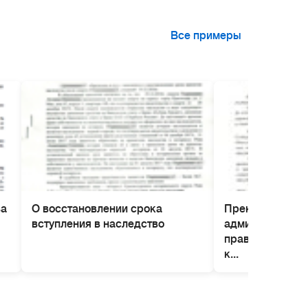
Все примеры
ва
О восстановлении срока
Прекращение д
вступления в наследство
административ
правонарушени
к...