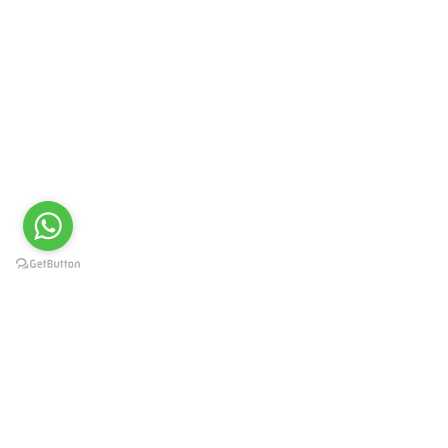
Краснодар, Западный округ, ул.
Карасунская 49, пом. 8