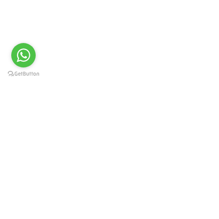
Краснодар, Западный округ, ул.
Карасунская 49, пом. 8
г. Москва, ул. Каланчевская
21/40