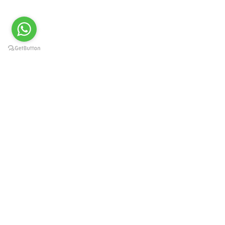
Краснодар, Западный округ, ул.
Карасунская 49, пом. 8
г. Москва, ул. Каланчевская
21/40
8-800-250-30-37
+7 918 055-53-88