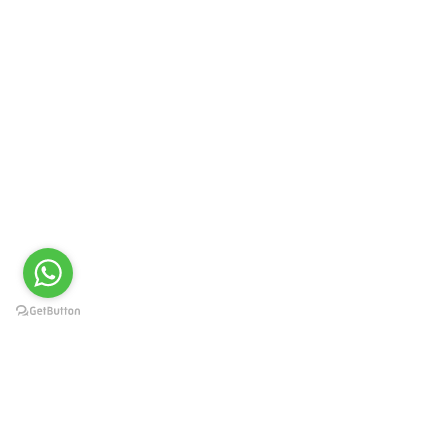
Краснодар, Западный округ, ул.
Карасунская 49, пом. 8