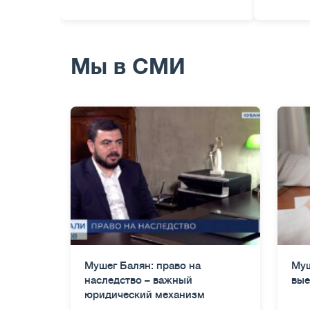
Мы в СМИ
Мушег Балян: право на
Муш
наследство – важный
вые
юридический механизм