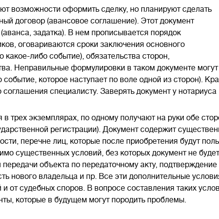
ют возможности оформить сделку, но планируют сделать
ный договор (авансовое соглашение). Этот документ
(аванса, задатка). В нем прописывается порядок
иков, оговариваются сроки заключения основного
 какое-либо событие), обязательства сторон,
тва. Неправильные формулировки в таком документе могу
о событие, которое наступает по воле одной из сторон). К
 соглашения специалисту. Заверять документ у нотариуса
в трех экземплярах, по одному получают на руки обе стор
ударственной регистрации). Документ содержит существен
мости, перечне лиц, которые после приобретения будут пол
мо существенных условий, без которых документ не буде
и передачи объекта по передаточному акту, подтверждение
ть нового владельца и пр. Все эти дополнительные услови
и от судебных споров. В вопросе составления таких услов
енты, которые в будущем могут породить проблемы.