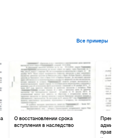
Все примеры
ва
О восстановлении срока
Прекращение д
вступления в наследство
административ
правонарушени