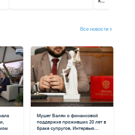
к...
Все новости
чала
Мушег Балян о финансовой
и,
поддержке проживших 20 лет в
мом
браке супругов. Интервью
Коммерсанту