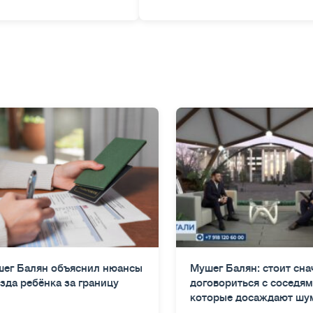
ег Балян объяснил нюансы
Мушег Балян: стоит сна
зда ребёнка за границу
договориться с соседям
которые досаждают шу