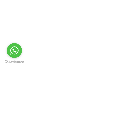
Краснодар, Западный округ, ул.
Карасунская 49, пом. 8
г. Москва, ул. Каланчевская
21/40