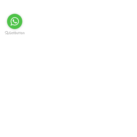
Краснодар, Западный округ, ул.
Карасунская 49, пом. 8
г. Москва, ул. Каланчевская
21/40
8-800-250-30-37