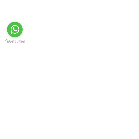
Краснодар, Западный округ, ул.
Карасунская 49, пом. 8
г. Москва, ул. Каланчевская
21/40