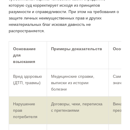
которую суд корректирует исходя из принципов
разумности и справедливости. При этом на требования о
защите личных неимущественных прав и других
нематериальных благ исковая давность не
распространяется.
Основание
Примеры доказательств
Особенн
для
взыскания
Вред здоровью
Медицинские справки,
Самые в
(ДТП, травмы)
выписки из истории
значите
болезни
Нарушение
Договоры, чеки, переписка
Вина при
прав
с претензиями
презюми
потребителя