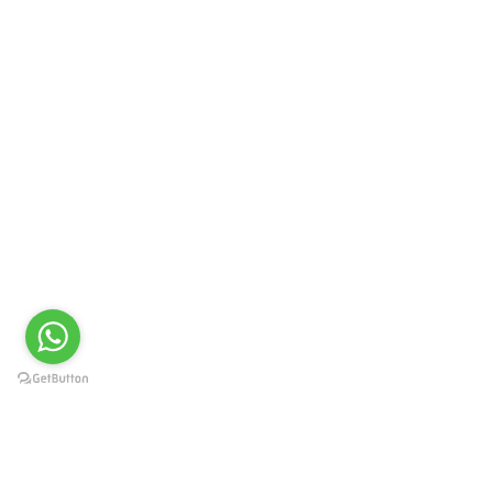
Краснодар, Западный округ, ул.
Карасунская 49, пом. 8