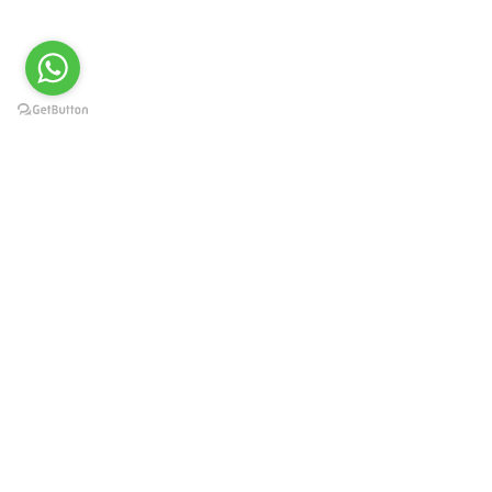
Краснодар, Западный округ, ул.
Карасунская 49, пом. 8
г. Москва, ул. Каланчевская
21/40
8-800-250-30-37