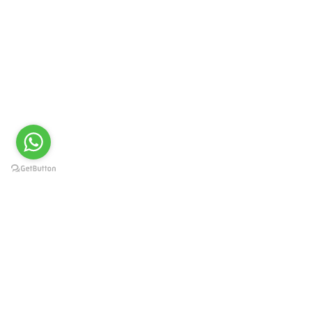
Краснодар, Западный округ, ул.
Карасунская 49, пом. 8