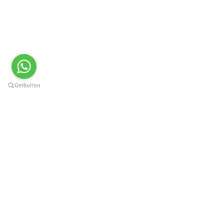
Краснодар, Западный округ, ул.
Карасунская 49, пом. 8
г. Москва, ул. Каланчевская
21/40